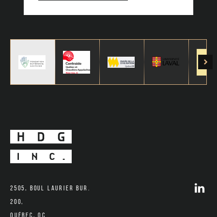
lin
2505, boul Laurier bur.
200,
Québec, QC